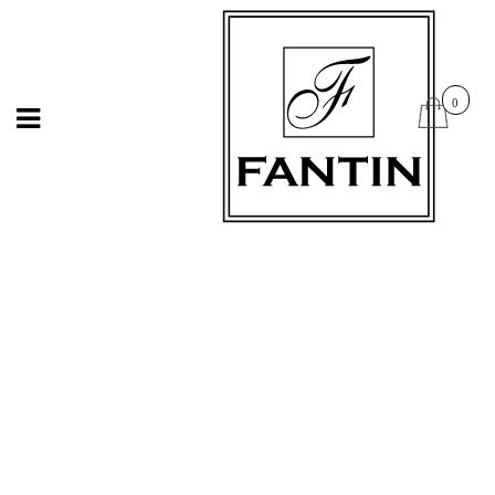
Open
Open