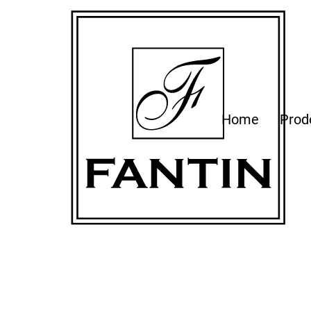
Home
Prod