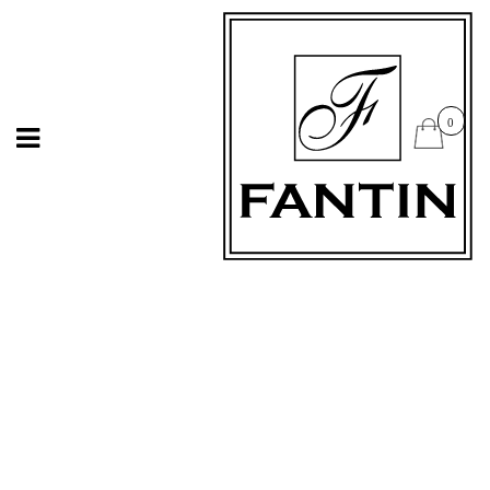
Open
Open