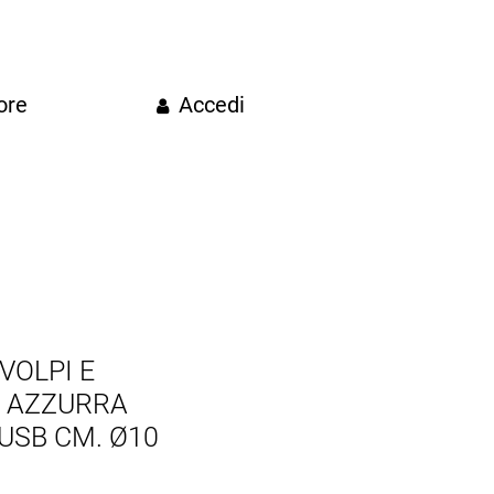
ore
Accedi
VOLPI E
I AZZURRA
USB CM. Ø10