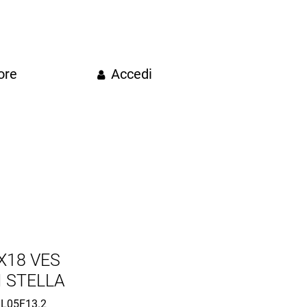
ore
Accedi
X18 VES
I STELLA
L05F13.2