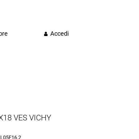
ore
Accedi
X18 VES VICHY
L05F16.2