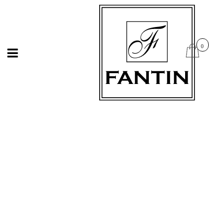
Open
Open