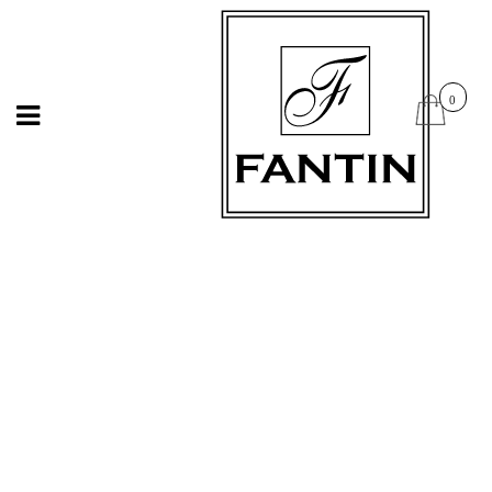
Open
Open