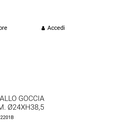
ore
Accedi
ALLO GOCCIA
M. Ø24XH38,5
2201B