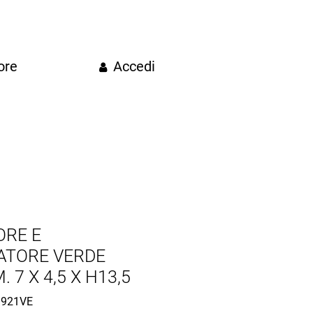
ore
Accedi
ORE E
ATORE VERDE
 7 X 4,5 X H13,5
921VE