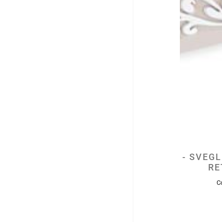
- SVEG
RE
C