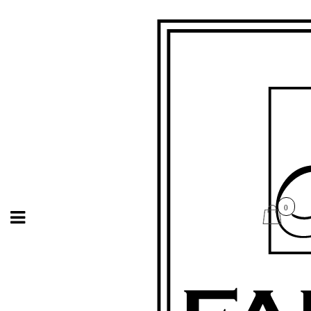
Open
Open